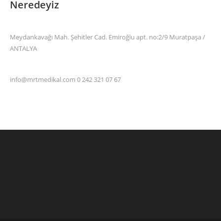
Neredeyiz
Meydankavağı Mah. Şehitler Cad. Emiroğlu apt. no:2/9 Muratpaşa /
ANTALYA
info@mrtmedikal.com 0 242 321 07 67