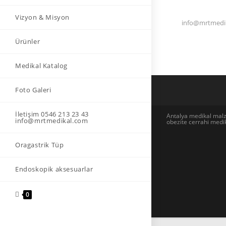
Vizyon & Misyon
info@mrtmedik
Ürünler
Medikal Katalog
Foto Galeri
İletişim 0546 213 23 43
Antalya medikal malz
info@mrtmedikal.com
obezite cerrahi med
Oragastrik Tüp
Endoskopik aksesuarlar
0