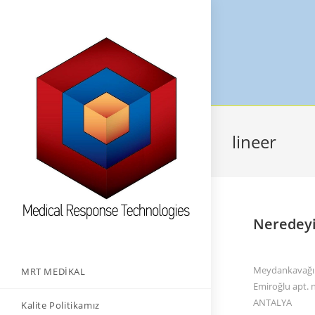
lineer
Neredey
Meydankavağı 
MRT MEDİKAL
Emiroğlu apt. 
ANTALYA
Kalite Politikamız