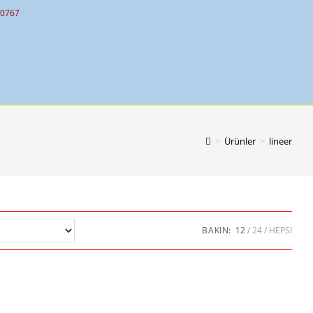
10767
>
Ürünler
>
lineer
BAKIN:
12
24
HEPSI
apler