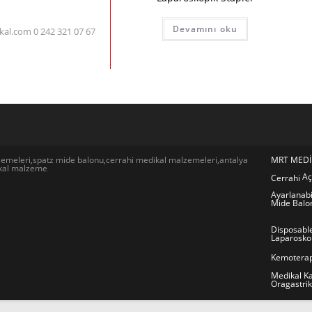
Devamını oku
al.com 0 242 321 07 67
emeleri,spatz mide balonu,cerrahi medikal malzemeleri,antalya
MRT MEDİ
ikal malzeme
Aç
Cerrahi
Ayarlanabi
Mide Balo
Disposable
Laparoskop
Kemoterap
Medikal K
Oragastri