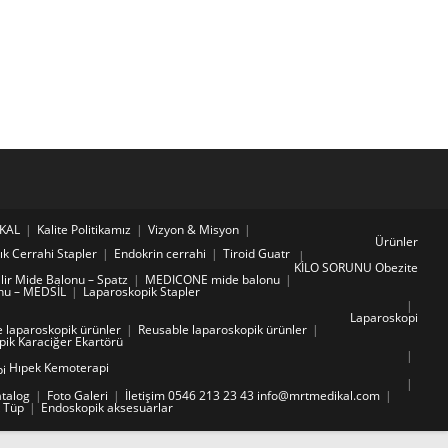
KAL
Kalite Politikamız
Vizyon & Misyon
Ürünler
ık Cerrahi Stapler
Endokrin cerrahi
Tiroid Guatr
KİLO SORUNU Obezite
lir Mide Balonu – Spatz
MEDICONE mide balonu
nu – MEDSİL
Laparoskopik Stapler
Laparoskopi
 laparoskopik ürünler
Reusable laparoskopik ürünler
ik Karaciğer Ekartörü
Hıpek Kemoterapi
i
atalog
Foto Galeri
İletişim 0546 213 23 43 info@mrtmedikal.com
k Tüp
Endoskopik aksesuarlar