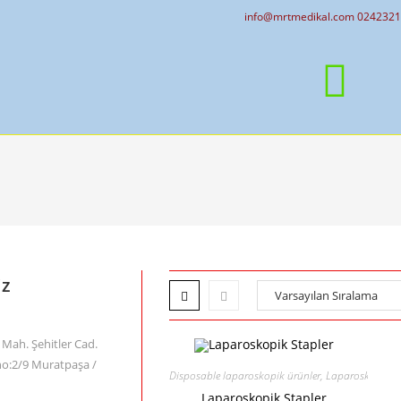
info@mrtmedikal.com 024232
iz
Mah. Şehitler Cad.
no:2/9 Muratpaşa /
Disposable laparoskopik ürünler
,
Laparoskopik St
Laparoskopik Stapler