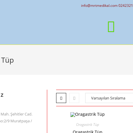
info@mrtmedikal.com 024232
 Tüp
iz
Mah. Şehitler Cad.
no:2/9 Muratpaşa /
Oragastrik Tüp
Oragastrik Tüp