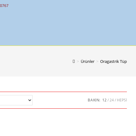
10767
>
Ürünler
>
Oragastrik Tüp
BAKIN:
12
24
HEPSI