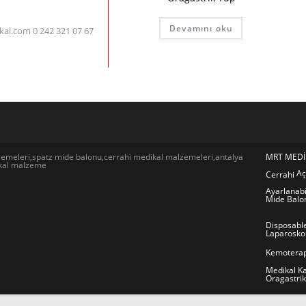
Devamını oku
al.com 0 242 321 07 67
emeleri,spatz mide balonu,cerrahi medikal malzemeleri,antalya
MRT MEDİ
ikal malzeme
Aç
Cerrahi
Ayarlanabi
Mide Balo
Disposable
Laparoskop
Kemoterap
Medikal K
Oragastri