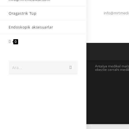
info@mrtmedik
Oragastrik Tüp
Endoskopik aksesuarlar
0
Antalya medikal malz
Ara...
obezite cerrahi med