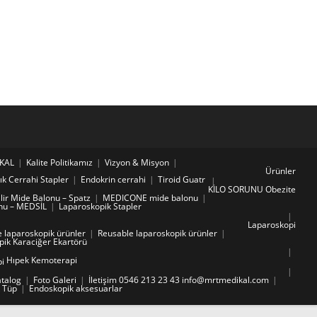
KAL
Kalite Politikamız
Vizyon & Misyon
Ürünler
ık Cerrahi Stapler
Endokrin cerrahi
Tiroid Guatr
KİLO SORUNU Obezite
lir Mide Balonu – Spatz
MEDICONE mide balonu
nu – MEDSİL
Laparoskopik Stapler
Laparoskopi
 laparoskopik ürünler
Reusable laparoskopik ürünler
ik Karaciğer Ekartörü
Hıpek Kemoterapi
i
atalog
Foto Galeri
İletişim 0546 213 23 43 info@mrtmedikal.com
k Tüp
Endoskopik aksesuarlar