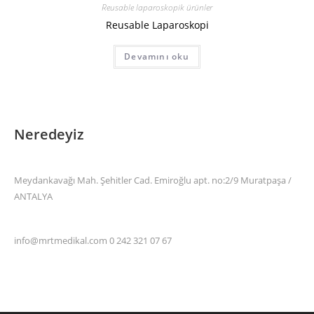
Reusable laparoskopik ürünler
Reusable Laparoskopi
Devamını oku
Neredeyiz
Meydankavağı Mah. Şehitler Cad. Emiroğlu apt. no:2/9 Muratpaşa /
ANTALYA
info@mrtmedikal.com 0 242 321 07 67