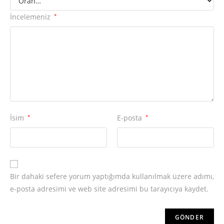
İncelemeniz
*
İsim
*
E-posta
*
Bir dahaki sefere yorum yaptığımda kullanılmak üzere adımı,
e-posta adresimi ve web site adresimi bu tarayıcıya kaydet.