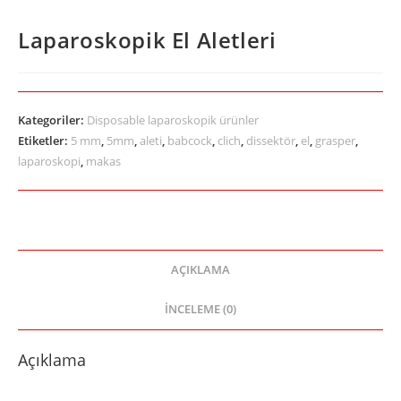
Laparoskopik El Aletleri
Kategoriler:
Disposable laparoskopik ürünler
Etiketler:
5 mm
,
5mm
,
aleti
,
babcock
,
clich
,
dissektör
,
el
,
grasper
,
laparoskopi
,
makas
AÇIKLAMA
İNCELEME (0)
Açıklama