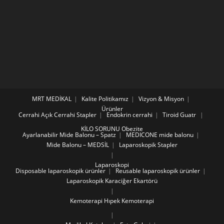
MRT MEDİKAL
Kalite Politikamız
Vizyon & Misyon
Ürünler
Cerrahi
Açık Cerrahi Stapler
Endokrin cerrahi
Tiroid Guatr
KİLO SORUNU Obezite
Ayarlanabilir Mide Balonu – Spatz
MEDICONE mide balonu
Mide Balonu – MEDSİL
Laparoskopik Stapler
Laparoskopi
Disposable laparoskopik ürünler
Reusable laparoskopik ürünler
Laparoskopik Karaciğer Ekartörü
Kemoterapi
Hıpek Kemoterapi